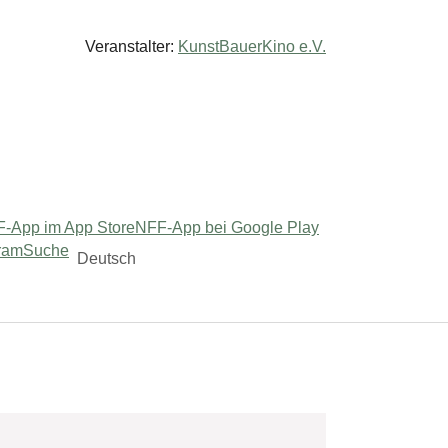
Veranstalter:
KunstBauerKino e.V.
-App im App Store
NFF-App bei Google Play
ram
Suche
Deutsch