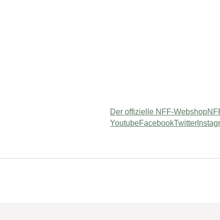
Der offizielle NFF-Webshop
NFF
Youtube
Facebook
Twitter
Instag
 "Service"