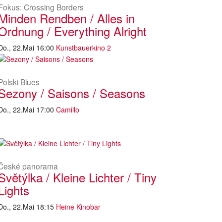
Fokus: Crossing Borders
Minden Rendben / Alles in
Ordnung / Everything Alright
Do., 22.Mai 16:00
Kunstbauerkino 2
Polski Blues
Sezony / Saisons / Seasons
Do., 22.Mai 17:00
Camillo
České panorama
Světýlka / Kleine Lichter / Tiny
Lights
Do., 22.Mai 18:15
Heine Kinobar