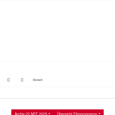
witter
Instagram
Suche
Deutsch
Archiv 22.NFF 2025
Übersicht Filmprogramm