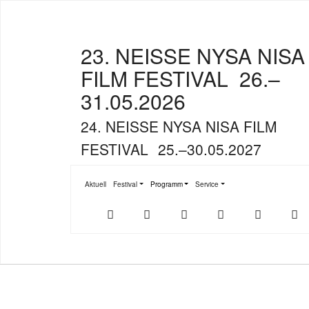
23. NEISSE NYSA NISA
FILM FESTIVAL
26.–
31.05.2026
24. NEISSE NYSA NISA FILM
FESTIVAL
25.–30.05.2027
Aktuell
Festival
Programm
Service
Submenu for "Festival"
Submenu for "Programm"
Submenu for "Service"
Der
NFF-
NFF-
Youtube
Facebook
T
offizielle
App
App
NFF-
im
bei
Webshop
App
Google
Store
Play