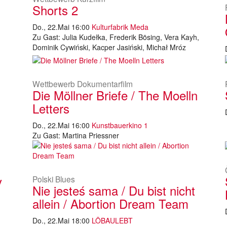
Shorts 2
Do., 22.Mai 16:00
Kulturfabrik Meda
Zu Gast: Julia Kudełka, Frederik Bösing, Vera Kayh,
Dominik Cywiński, Kacper Jasiński, Michał Mróz
Wettbewerb Dokumentarfilm
Die Möllner Briefe / The Moelln
Letters
Do., 22.Mai 16:00
Kunstbauerkino 1
Zu Gast: Martina Priessner
y
Polski Blues
Nie jesteś sama / Du bist nicht
allein / Abortion Dream Team
Do., 22.Mai 18:00
LÖBAULEBT