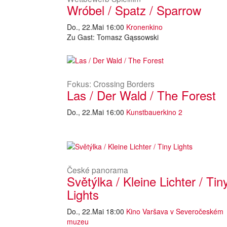
Wróbel / Spatz / Sparrow
Do., 22.Mai 16:00
Kronenkino
Zu Gast: Tomasz Gąssowski
Fokus: Crossing Borders
Las / Der Wald / The Forest
Do., 22.Mai 16:00
Kunstbauerkino 2
České panorama
Světýlka / Kleine Lichter / Tin
Lights
Do., 22.Mai 18:00
Kino Varšava v Severočeském
muzeu