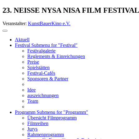
23. NEISSE NYSA NISA FILM FESTIVA
Veranstalter:
KunstBauerKino e.V.
Aktuell
Festival
Submenu for "Festival"
Festivalgalerie
Reglements & Einreichungen
Preise
Spielstätten
Festival-Cafés
Sponsoren & Partner
Idee
auszeichnungen
Team
Programm
Submenu for "Programm"
Übersicht Filmprogramm
Filmreihen
Jurys
Rahmenprogramm