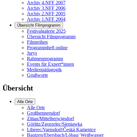
Archiv 4.NFF 2007
Archiv 3.NFF 2006
Archiv 2.NFF 2005
Archiv 1.NFF 2004
Übersicht Filmprogramm
Festivalgalerie 2025
Übersicht Filmprogramm
Filmreihen
Programmheft online
Jurys
Rahmenprogramm
Events für Expert*innen
Medienpädagogik
Grußworte
Übersicht
Alle Orte
Alle Orte
Großhennersdorf
Zittau/Mittelherwigsdorf
Görlitz/Zgorzelec/Sieniawka
Liberec/Varnsdorf/Česká Kamenice
Bautzen/Ebersbach/Löbau/ Weißwasser