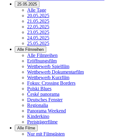
25.05.2025
Alle Tage
20.05.2025
21.05.2025
22.05.2025
23.05.2025
24.05.2025
25.05.2025
Alle Filmreihen
Alle Filmreihen
Eröffnungsfilm
Wettbewerb Spielfilm
Wettbewerb Dokumentarfilm
Wettbewerb Kurzfilm
Fokus: Crossing Borders
Polski Blues
České panorama
Deutsches Fenster
Regionalia
Panorama Weekend
Kinderkino
Preisträgerfilme
Alle Filme
Nur mit Filmgästen