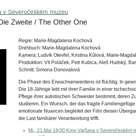
a v Severočeském muzeu
 Die Zweite / The Other One
Regie: Marie-Magdalena Kochová
Drehbuch: Marie-Magdalena Kochová
Kamera: Ludvík Otevřel, Kristina Kůlová, Marie-Magd
Produktion: Vít Poláček, Petr Kubica, Aleš Hudský, Bar
Schnitt: Simona Donovalová
Die Phase des Erwachsenwerdens ist flüchtig. In gewi
Die 18-Jährige lebt mit ihrer Familie in einer tschechisc
Pflege ihrer autistischen Schwester bestimmt, deren Z
studieren. Ein Wunsch, der das fragile Familiengefüge 
emotionale Nuancen begleitet der Film diesen Überga
die Last familiärer Verantwortung trifft.
Mi., 21.Mai 18:00
Kino Varšava v Severočeském 