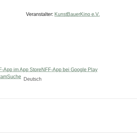
Veranstalter:
KunstBauerKino e.V.
-App im App Store
NFF-App bei Google Play
ram
Suche
Deutsch