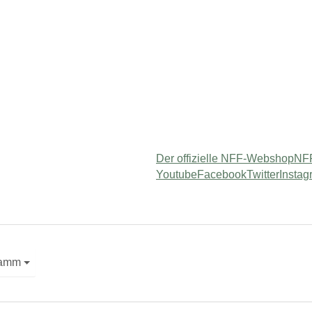
Der offizielle NFF-Webshop
NFF
Youtube
Facebook
Twitter
Instag
 "Service"
ramm