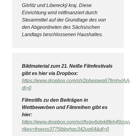
Görlitz und Liberecký kraj. Diese
Einrichtung wird mitfinanziert durch
Steuermittel auf der Grundlage des von
den Abgeordneten des Sächsischen
Landtags beschlossenen Haushaltes.
Bildmaterial zum 21. Neiße Filmfestivals
gibt es hier via Dropbox:
https://www.dropbox.com/sh/2pbeipwp67fimhy/AA
dl=0
Filmstills zu den Beiträgen in
Wettbewerben und Filmreihen gibt es
hier:
https://www.dropbox.com/scl/fo/ay6qtxk8feh49zovya
rlkey=frxerxs3775lbbyhqc342ug64&dl=0