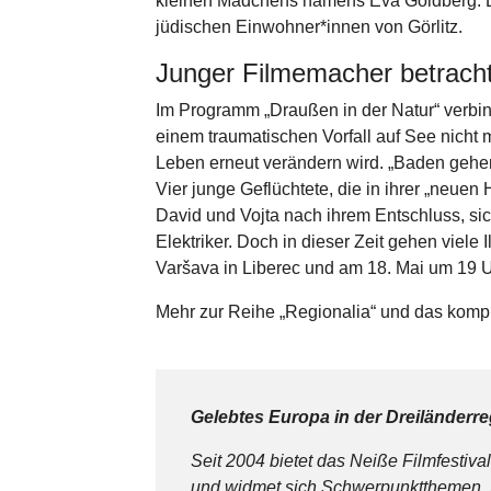
kleinen Mädchens namens Eva Goldberg. D
jüdischen Einwohner*innen von Görlitz.
Junger Filmemacher betracht
Im Programm „Draußen in der Natur“ verbinde
einem traumatischen Vorfall auf See nicht m
Leben erneut verändern wird. „Baden gehe
Vier junge Geflüchtete, die in ihrer „neue
David und Vojta nach ihrem Entschluss, si
Elektriker. Doch in dieser Zeit gehen viel
Varšava in Liberec und am 18. Mai um 19 U
Mehr zur Reihe „Regionalia“ und das kompl
Gelebtes Europa in der Dreiländerre
Seit 2004 bietet das Neiße Filmfestiv
und widmet sich Schwerpunktthemen. Be