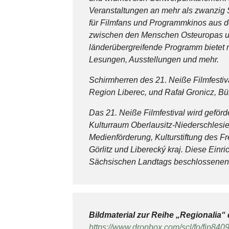
Veranstaltungen an mehr als zwanzig Sp
für Filmfans und Programmkinos aus d
zwischen den Menschen Osteuropas und
länderübergreifende Programm bietet 
Lesungen, Ausstellungen und mehr.
Schirmherren des 21. Neiße Filmfestiv
Region Liberec, und Rafał Gronicz, Bü
Das 21. Neiße Filmfestival wird geförd
Kulturraum Oberlausitz-Niederschlesie
Medienförderung, Kulturstiftung des F
Görlitz und Liberecký kraj. Diese Einr
Sächsischen Landtags beschlossenen
Bildmaterial zur Reihe „Regionalia“ 
https://www.dropbox.com/scl/fo/f