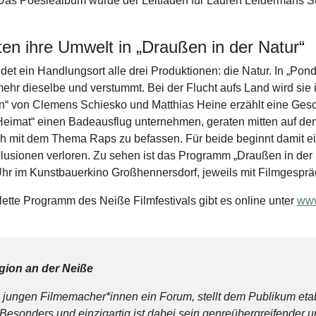
as Poesiealbum wurde der Leitfaden für Lauren Leidermans 
en ihre Umwelt in „Draußen in der Natur“
t ein Handlungsort alle drei Produktionen: die Natur. In „Pond“
ehr dieselbe und verstummt. Bei der Flucht aufs Land wird sie i
n“ von Clemens Schiesko und Matthias Heine erzählt eine Ges
n Heimat“ einen Badeausflug unternehmen, geraten mitten auf de
ch mit dem Thema Raps zu befassen. Für beide beginnt damit ei
e Illusionen verloren. Zu sehen ist das Programm „Draußen in de
hr im Kunstbauerkino Großhennersdorf, jeweils mit Filmgesprä
ette Programm des Neiße Filmfestivals gibt es online unter
www
gion an der Neiße
al jungen Filmemacher*innen ein Forum, stellt dem Publikum eta
sonders und einzigartig ist dabei sein genreübergreifender und