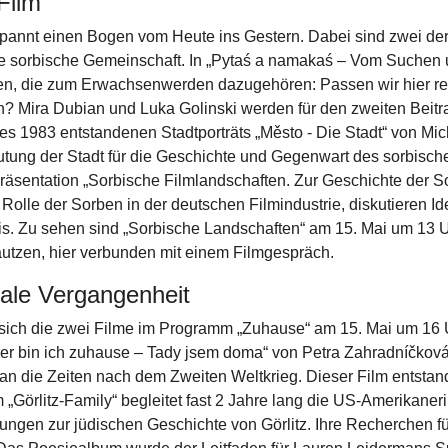
Film
annt einen Bogen vom Heute ins Gestern. Dabei sind zwei de
ge sorbische Gemeinschaft. In „Pytaś a namakaś – Vom Suchen 
en, die zum Erwachsenwerden dazugehören: Passen wir hier r
en? Mira Dubian und Luka Golinski werden für den zweiten Beitr
des 1983 entstandenen Stadtporträts „Město - Die Stadt“ von Mi
utung der Stadt für die Geschichte und Gegenwart des sorbisc
äsentation „Sorbische Filmlandschaften. Zur Geschichte der S
Rolle der Sorben in der deutschen Filmindustrie, diskutieren Id
axis. Zu sehen sind „Sorbische Landschaften“ am 15. Mai um 13
utzen, hier verbunden mit einem Filmgespräch.
nale Vergangenheit
 sich die zwei Filme im Programm „Zuhause“ am 15. Mai um 16 U
ier bin ich zuhause – Tady jsem doma“ von Petra Zahradníčková 
n die Zeiten nach dem Zweiten Weltkrieg. Dieser Film entsta
„Görlitz-Family“ begleitet fast 2 Jahre lang die US-Amerikaneri
schungen zur jüdischen Geschichte von Görlitz. Ihre Recherchen