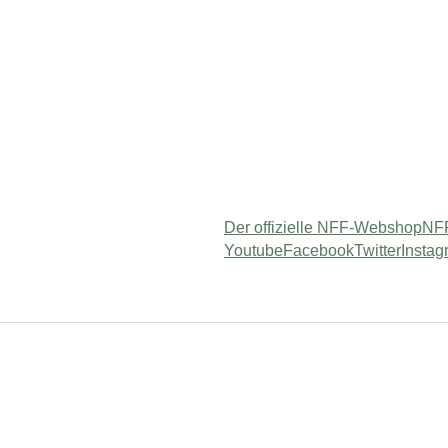
Der offizielle NFF-Webshop
NFF
Youtube
Facebook
Twitter
Instag
 "Service"