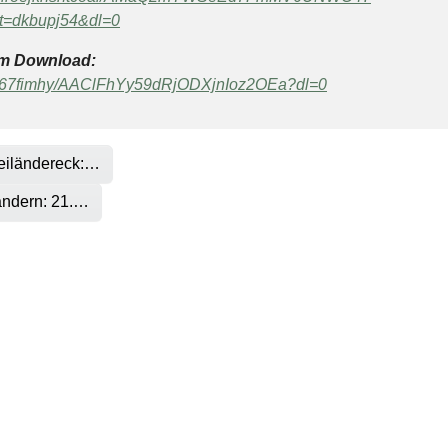
t=dkbupj54&dl=0
zum Download:
wp67fimhy/AAClFhYy59dRjODXjnIoz2OEa?dl=0
reiländereck:…
Ländern: 21.…