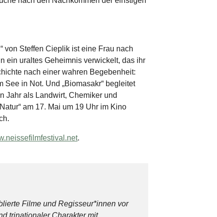
Suche nach den Nachkommen der einstigen
 von Steffen Cieplik ist eine Frau nach
n ein uraltes Geheimnis verwickelt, das ihr
chichte nach einer wahren Begebenheit:
m See in Not. Und „Biomasakr“ begleitet
n Jahr als Landwirt, Chemiker und
r Natur“ am 17. Mai um 19 Uhr im Kino
ch.
.neissefilmfestival.net
.
blierte Filme und Regisseur*innen vor
 trinationaler Charakter mit