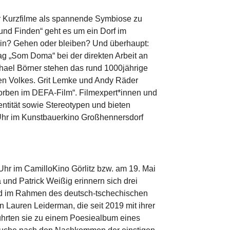
r Kurzfilme als spannende Symbiose zu
und Finden“ geht es um ein Dorf im
ein? Gehen oder bleiben? Und überhaupt:
ag „Som Doma“ bei der direkten Arbeit an
chael Börner stehen das rund 1000jährige
hen Volkes. Grit Lemke und Andy Räder
orben im DEFA-Film“. Filmexpert*innen und
entität sowie Stereotypen und bieten
 Uhr im Kunstbauerkino Großhennersdorf
hr im CamilloKino Görlitz bzw. am 19. Mai
und Patrick Weißig erinnern sich drei
nd im Rahmen des deutsch-tschechischen
n Lauren Leiderman, die seit 2019 mit ihrer
 führten sie zu einem Poesiealbum eines