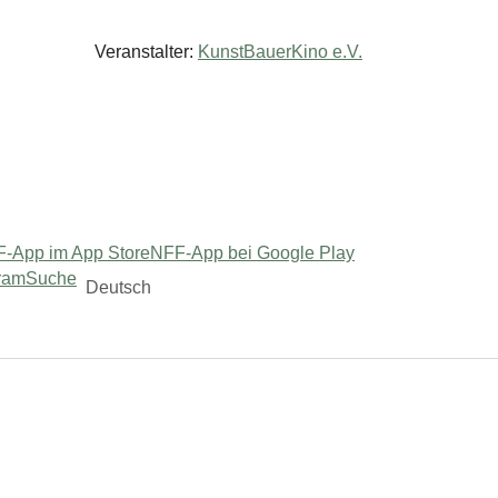
Veranstalter:
KunstBauerKino e.V.
-App im App Store
NFF-App bei Google Play
ram
Suche
Deutsch