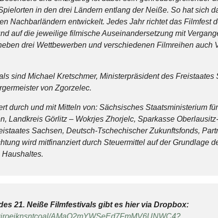
ielorten in den drei Ländern entlang der Neiße. So hat sich da
en Nachbarländern entwickelt. Jedes Jahr richtet das Filmfest
 auf die jeweilige filmische Auseinandersetzung mit Vergan
neben drei Wettbewerben und verschiedenen Filmreihen auch V
als sind Michael Kretschmer, Ministerpräsident des Freistaate
rgermeister von Zgorzelec.
ert durch und mit Mitteln von: Sächsisches Staatsministerium fü
n, Landkreis Görlitz – Wokrjes Zhorjelc, Sparkasse Oberlausitz
reistaates Sachsen, Deutsch-Tschechischer Zukunftsfonds, Partn
ichtung wird mitfinanziert durch Steuermittel auf der Grundlage
 Haushaltes.
des 21. Neiße Filmfestivals gibt es hier via Dropbox:
jp8409iroejknsntcoal/AMaQ2mYWSeEd7FmMV6UNWC4?