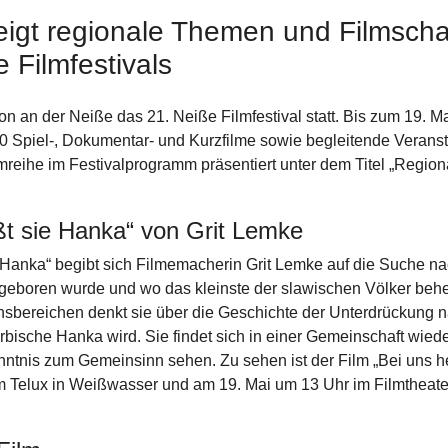
zeigt regionale Themen und Filmscha
Filmfestivals
on an der Neiße das 21. Neiße Filmfestival statt. Bis zum 19. Mai
0 Spiel-, Dokumentar- und Kurzfilme sowie begleitende Verans
ihe im Festivalprogramm präsentiert unter dem Titel „Regionalia
ßt sie Hanka“ von Grit Lemke
Hanka“ begibt sich Filmemacherin Grit Lemke auf die Suche nach 
e geboren wurde und wo das kleinste der slawischen Völker beh
sbereichen denkt sie über die Geschichte der Unterdrückung n
orbische Hanka wird. Sie findet sich in einer Gemeinschaft wiede
nntnis zum Gemeinsinn sehen. Zu sehen ist der Film „Bei uns h
m Telux in Weißwasser und am 19. Mai um 13 Uhr im Filmtheater