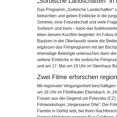
„Sorbische Landschaften“ in 
Das Programm „Sorbische Landschaften“ sp
betrachten und geben Einblicke in die jun
Sommer, eine Freundschaft und viele Frag
Sorbisch und trans – kann das funktionier
eben diesem Kurzfilm begleitet. Im Fokus 
Bautzen in der Oberlausitz sowie die Bede
ergänzen das Filmprogramm mit der Buchpr
ehemalige Beteiligte untersuchen darin die 
seltene Einblicke in die sorbische Filmpr
und am 17. Mai um 19 Uhr im Steinhaus Ba
Zwei Filme erforschen regio
Mit regionaler Vergangenheit beschäftigen
um 16 Uhr im Filmtheater Ebersbach. In „H
Frauen aus der Gegend um Polevsko (CZ) a
Filmworkshops „Vergessene Orte“. Der Film 
Familie in Görlitz lebt, bei Ihren Nachfor