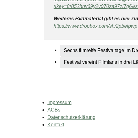
rlkey=8r852hnv69y2v070za97zi7g6&s
Weiteres Bildmaterial gibt es hier 
https://www.dropbox.com/sh/2pbeip
Sechs filmreife Festivaltage im D
Festival vereint Filmfans in drei 
Impressum
AGBs
Datenschutzerklärung
Kontakt