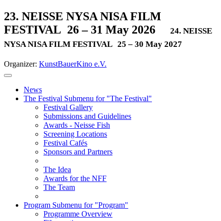
23. NEISSE NYSA NISA FILM
FESTIVAL
26 – 31 May 2026
24. NEISSE
NYSA NISA FILM FESTIVAL
25 – 30 May 2027
Organizer:
KunstBauerKino e.V.
News
The Festival
Submenu for "The Festival"
Festival Gallery
Submissions and Guidelines
Awards - Neisse Fish
Screening Locations
Festival Cafés
Sponsors and Partners
The Idea
Awards for the NFF
The Team
Program
Submenu for "Program"
Programme Overview