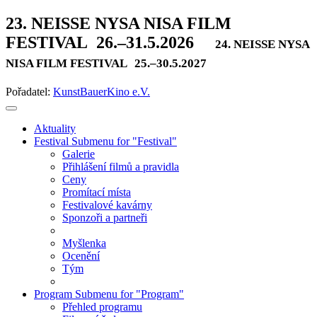
23. NEISSE NYSA NISA FILM
FESTIVAL
26.–31.5.2026
24. NEISSE NYSA
NISA FILM FESTIVAL
25.–30.5.2027
Pořadatel:
KunstBauerKino e.V.
Aktuality
Festival
Submenu for "Festival"
Galerie
Přihlášení filmů a pravidla
Ceny
Promítací místa
Festivalové kavárny
Sponzoři a partneři
Myšlenka
Ocenění
Tým
Program
Submenu for "Program"
Přehled programu