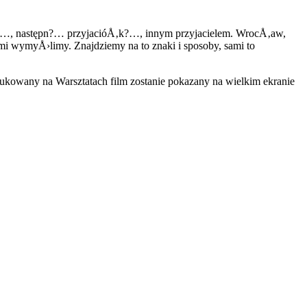
‚k?…, następn?… przyjacióÅ‚k?…, innym przyjacielem. WrocÅ‚aw,
i wymyÅ›limy. Znajdziemy na to znaki i sposoby, sami to
kowany na Warsztatach film zostanie pokazany na wielkim ekranie