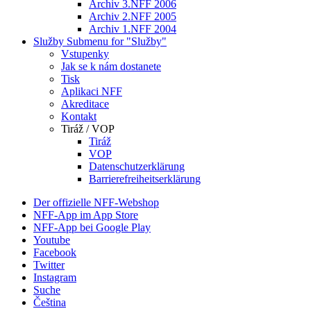
Archiv 3.NFF 2006
Archiv 2.NFF 2005
Archiv 1.NFF 2004
Služby
Submenu for "Služby"
Vstupenky
Jak se k nám dostanete
Tisk
Aplikaci NFF
Akreditace
Kontakt
Tiráž / VOP
Tiráž
VOP
Datenschutzerklärung
Barrierefreiheitserklärung
Der offizielle NFF-Webshop
NFF-App im App Store
NFF-App bei Google Play
Youtube
Facebook
Twitter
Instagram
Suche
Čeština