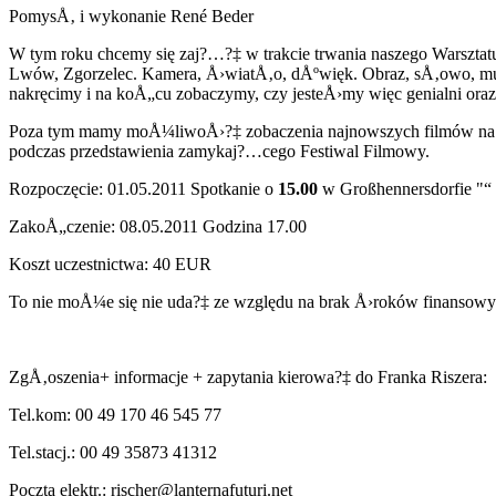
PomysÅ‚ i wykonanie René Beder
W tym roku chcemy się zaj?…?‡ w trakcie trwania naszego Warszta
Lwów, Zgorzelec. Kamera, Å›wiatÅ‚o, dÅºwięk. Obraz, sÅ‚owo, muzy
nakręcimy i na koÅ„cu zobaczymy, czy jesteÅ›my więc genialni ora
Poza tym mamy moÅ¼liwoÅ›?‡ zobaczenia najnowszych filmów na Fest
podczas przedstawienia zamykaj?…cego Festiwal Filmowy.
Rozpoczęcie: 01.05.2011 Spotkanie o
15.00
w Großhennersdorfie "“ 
ZakoÅ„czenie: 08.05.2011 Godzina 17.00
Koszt uczestnictwa: 40 EUR
To nie moÅ¼e się nie uda?‡ ze względu na brak Å›roków finansowych,
ZgÅ‚oszenia+ informacje + zapytania kierowa?‡ do Franka Riszera:
Tel.kom: 00 49 170 46 545 77
Tel.stacj.: 00 49 35873 41312
Poczta elektr.:
rischer@lanternafuturi.net