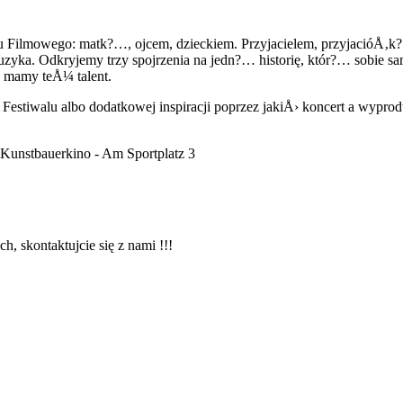
tu Filmowego: matk?…, ojcem, dzieckiem. Przyjacielem, przyjacióÅ
ka. Odkryjemy trzy spojrzenia na jedn?… historię, któr?… sobie sam
z mamy teÅ¼ talent.
iwalu albo dodatkowej inspiracji poprzez jakiÅ› koncert a wyprodu
Kunstbauerkino - Am Sportplatz 3
 skontaktujcie się z nami !!!