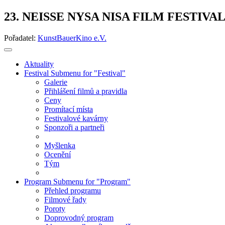
23. NEISSE NYSA NISA FILM FESTIVA
Pořadatel:
KunstBauerKino e.V.
Aktuality
Festival
Submenu for "Festival"
Galerie
Přihlášení filmů a pravidla
Ceny
Promítací místa
Festivalové kavárny
Sponzoři a partneři
Myšlenka
Ocenění
Tým
Program
Submenu for "Program"
Přehled programu
Filmové řady
Poroty
Doprovodný program