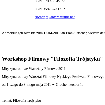
0049 170 46 545 77
0049 35873 - 41312
rischer(at)lanternafuturi.net
Anmeldungen bitte bis zum
12.04.2010
an Frank Rischer, weitere deta
Workshop Filmowy "Filozofia Trójstyku"
Mi
ędzynarodowe Warsztaty Filmowe 2011
Mi
ędzynarodowy Warsztat Filmowy Nyskiego Festiwalu Filmowego
od 1-szego do 8-mego maja 2011 w Groshennersdorfie
Temat: Filozofia Trójstyku