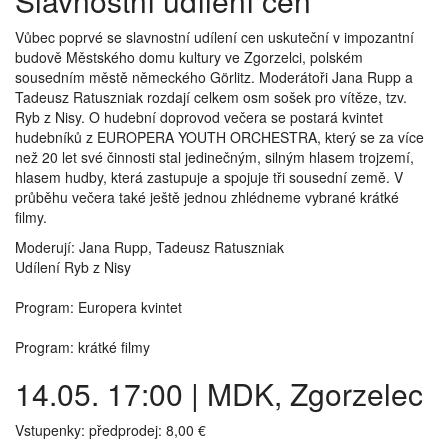
Slavnostní udílení cen
Vůbec poprvé se slavnostní udílení cen uskuteční v impozantní
budově Městského domu kultury ve Zgorzelci, polském
sousedním městě německého Görlitz. Moderátoři Jana Rupp a
Tadeusz Ratuszniak rozdají celkem osm sošek pro vítěze, tzv.
Ryb z Nisy. O hudební doprovod večera se postará kvintet
hudebníků z EUROPERA YOUTH ORCHESTRA, který se za více
než 20 let své činnosti stal jedinečným, silným hlasem trojzemí,
hlasem hudby, která zastupuje a spojuje tři sousední země. V
průběhu večera také ještě jednou zhlédneme vybrané krátké
filmy.
Moderují: Jana Rupp, Tadeusz Ratuszniak
Udílení Ryb z Nisy
Program: Europera kvintet
Program: krátké filmy
14.05. 17:00 | MDK, Zgorzelec
Vstupenky: předprodej: 8,00 €