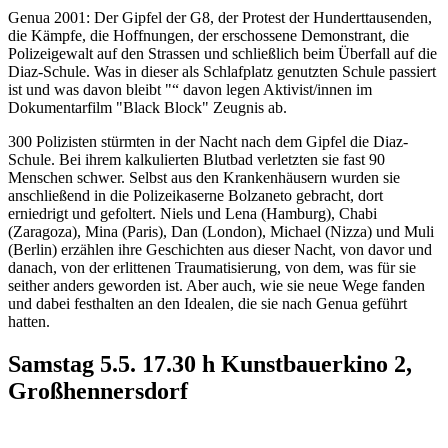
Genua 2001: Der Gipfel der G8, der Protest der Hunderttausenden,
die Kämpfe, die Hoffnungen, der erschossene Demonstrant, die
Polizeigewalt auf den Strassen und schließlich beim Überfall auf die
Diaz-Schule. Was in dieser als Schlafplatz genutzten Schule passiert
ist und was davon bleibt "“ davon legen Aktivist/innen im
Dokumentarfilm "Black Block" Zeugnis ab.
300 Polizisten stürmten in der Nacht nach dem Gipfel die Diaz-
Schule. Bei ihrem kalkulierten Blutbad verletzten sie fast 90
Menschen schwer. Selbst aus den Krankenhäusern wurden sie
anschließend in die Polizeikaserne Bolzaneto gebracht, dort
erniedrigt und gefoltert. Niels und Lena (Hamburg), Chabi
(Zaragoza), Mina (Paris), Dan (London), Michael (Nizza) und Muli
(Berlin) erzählen ihre Geschichten aus dieser Nacht, von davor und
danach, von der erlittenen Traumatisierung, von dem, was für sie
seither anders geworden ist. Aber auch, wie sie neue Wege fanden
und dabei festhalten an den Idealen, die sie nach Genua geführt
hatten.
Samstag 5.5. 17.30 h Kunstbauerkino 2,
Großhennersdorf