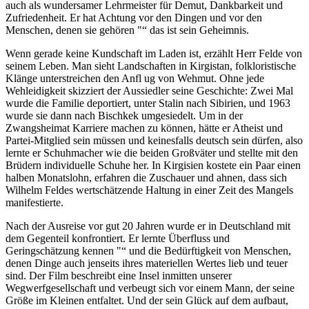
auch als wundersamer Lehrmeister für Demut, Dankbarkeit und
Zufriedenheit. Er hat Achtung vor den Dingen und vor den
Menschen, denen sie gehören "“ das ist sein Geheimnis.
Wenn gerade keine Kundschaft im Laden ist, erzählt Herr Felde von
seinem Leben. Man sieht Landschaften in Kirgistan, folkloristische
Klänge unterstreichen den Anfl ug von Wehmut. Ohne jede
Wehleidigkeit skizziert der Aussiedler seine Geschichte: Zwei Mal
wurde die Familie deportiert, unter Stalin nach Sibirien, und 1963
wurde sie dann nach Bischkek umgesiedelt. Um in der
Zwangsheimat Karriere machen zu können, hätte er Atheist und
Partei-Mitglied sein müssen und keinesfalls deutsch sein dürfen, also
lernte er Schuhmacher wie die beiden Großväter und stellte mit den
Brüdern individuelle Schuhe her. In Kirgisien kostete ein Paar einen
halben Monatslohn, erfahren die Zuschauer und ahnen, dass sich
Wilhelm Feldes wertschätzende Haltung in einer Zeit des Mangels
manifestierte.
Nach der Ausreise vor gut 20 Jahren wurde er in Deutschland mit
dem Gegenteil konfrontiert. Er lernte Überfluss und
Geringschätzung kennen "“ und die Bedürftigkeit von Menschen,
denen Dinge auch jenseits ihres materiellen Wertes lieb und teuer
sind. Der Film beschreibt eine Insel inmitten unserer
Wegwerfgesellschaft und verbeugt sich vor einem Mann, der seine
Größe im Kleinen entfaltet. Und der sein Glück auf dem aufbaut,