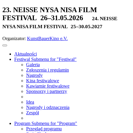
23. NEISSE NYSA NISA FILM
FESTIVAL
26–31.05.2026
24. NEISSE
NYSA NISA FILM FESTIVAL
25–30.05.2027
Organizator:
KunstBauerKino e.V.
Aktualności
Festiwal
Submenu for "Festiwal"
Galeria
Zgłoszenia i regulamin
Nagrody
Kina festiwalowe
Kawiarnie festiwalowe
Sponsorzy i partnerzy
Idea
Nagrody i odznaczenia
Zespół
Program
Submenu for "Program"
Przegląd programu