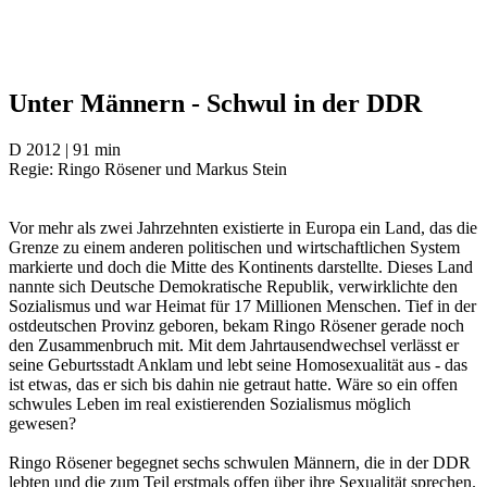
Unter Männern - Schwul in der DDR
D 2012 | 91 min
Regie: Ringo Rösener und Markus Stein
Vor mehr als zwei Jahrzehnten existierte in Europa ein Land, das die
Grenze zu einem anderen politischen und wirtschaftlichen System
markierte und doch die Mitte des Kontinents darstellte. Dieses Land
nannte sich Deutsche Demokratische Republik, verwirklichte den
Sozialismus und war Heimat für 17 Millionen Menschen. Tief in der
ostdeutschen Provinz geboren, bekam Ringo Rösener gerade noch
den Zusammenbruch mit. Mit dem Jahrtausendwechsel verlässt er
seine Geburtsstadt Anklam und lebt seine Homosexualität aus - das
ist etwas, das er sich bis dahin nie getraut hatte. Wäre so ein offen
schwules Leben im real existierenden Sozialismus möglich
gewesen?
Ringo Rösener begegnet sechs schwulen Männern, die in der DDR
lebten und die zum Teil erstmals offen über ihre Sexualität sprechen.