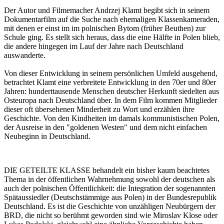
Der Autor und Filmemacher Andrzej Klamt begibt sich in seinem
Dokumentarfilm auf die Suche nach ehemaligen Klassenkameraden,
mit denen er einst im im polnischen Bytom (früher Beuthen) zur
Schule ging. Es stellt sich heraus, dass die eine Hälfte in Polen blieb,
die andere hingegen im Lauf der Jahre nach Deutschland
auswanderte.
Von dieser Entwicklung in seinem persönlichen Umfeld ausgehend,
betrachtet Klamt eine verbreitete Entwicklung in den 70er und 80er
Jahren: hunderttausende Menschen deutscher Herkunft siedelten aus
Osteuropa nach Deutschland über. In dem Film kommen Mitglieder
dieser oft übersehenen Minderheit zu Wort und erzählen ihre
Geschichte. Von den Kindheiten im damals kommunistischen Polen,
der Ausreise in den "goldenen Westen" und dem nicht einfachen
Neubeginn in Deutschland.
DIE GETEILTE KLASSE behandelt ein bisher kaum beachtetes
Thema in der öffentlichen Wahrnehmung sowohl der deutschen als
auch der polnischen Öffentlichkeit: die Integration der sogenannten
Spätaussiedler (Deutschstämmige aus Polen) in der Bundesrepublik
Deutschland. Es ist die Geschichte von unzähligen Neubürgern der
BRD, die nicht so berühmt geworden sind wie Miroslav Klose oder